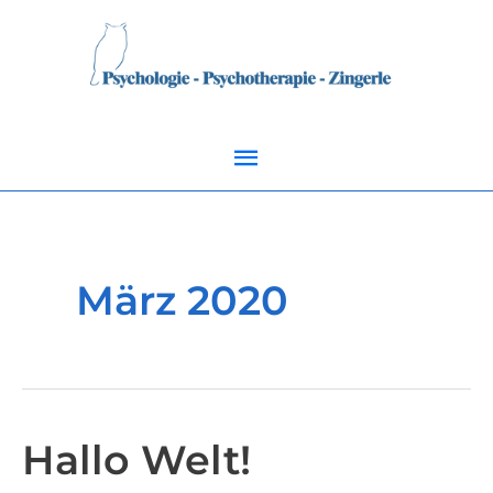
Zum
Hauptmenü
Inhalt
springen
März 2020
Hallo Welt!
Hallo
Welt!